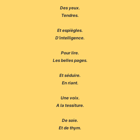
Des yeux.
Tendres.
Et espiègles.
D’intelligence.
Pour lire.
Les belles pages.
Et séduire.
En riant.
Une voix.
A la tessiture.
De soie.
Et de thym.