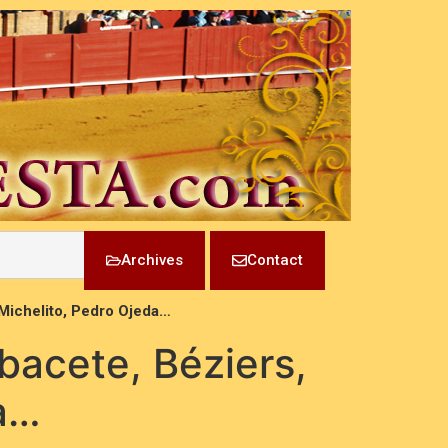
Archives
Contact
 Michelito, Pedro Ojeda…
lbacete, Béziers,
da…