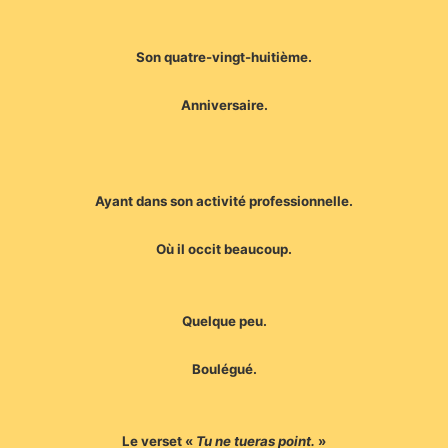
Son quatre-vingt-huitième.
Anniversaire.
Ayant dans son activité professionnelle.
Où il occit beaucoup.
Quelque peu.
Boulégué.
Le verset «
Tu ne tueras point.
»