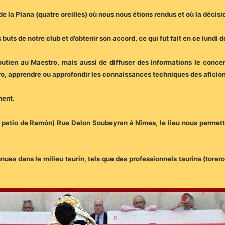
e la Plana (quatre oreilles) où nous nous étions rendus et où la décisi
s buts de notre club et d’obtenir son accord, ce qui fut fait en ce lund
utien au Maestro, mais aussi de diffuser des informations le concern
ro, apprendre ou approfondir les connaissances techniques des aficion
ment.
e patio de Ramón) Rue Delon Soubeyran à Nîmes, le lieu nous permettr
ues dans le milieu taurin, tels que des professionnels taurins (torer