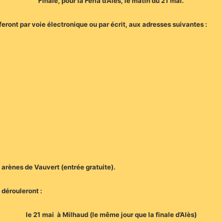
Finale, pour la Féria d’Alès, le matin du 21 mai.
feront par voie électronique ou par écrit, aux adresses suivantes :
 arènes de Vauvert (entrée gratuite).
 dérouleront :
le 21 mai à Milhaud (le même jour que la finale d’Alès)