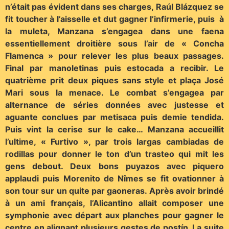
n’était pas évident dans ses charges, Raúl Blázquez se
fit toucher à l’aisselle et dut gagner l’infirmerie, puis à
la muleta, Manzana s’engagea dans une faena
essentiellement droitière sous l’air de « Concha
Flamenca » pour relever les plus beaux passages.
Final par manoletinas puis estocada a recibir. Le
quatrième prit deux piques sans style et plaça José
Mari sous la menace. Le combat s’engagea par
alternance de séries données avec justesse et
aguante conclues par metisaca puis demie tendida.
Puis vint la cerise sur le cake… Manzana accueillit
l’ultime, « Furtivo », par trois largas cambiadas de
rodillas pour donner le ton d’un trasteo qui mit les
gens debout. Deux bons puyazos avec piquero
applaudi puis Morenito de Nîmes se fit ovationner à
son tour sur un quite par gaoneras. Après avoir brindé
à un ami français, l’Alicantino allait composer une
symphonie avec départ aux planches pour gagner le
centre en alignant plusieurs gestes de postín. La suite