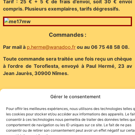
Tarif : 25 € + 5 € de frais d’envoi, soit 30 € envoi
compris. Plusieurs exemplaires, tarifs dégressifs.
Commandes :
Par mail à
p.herme@wanadoo.fr
ou au 06 75 48 58 08.
Toute commande sera traitée une fois reçu un chèque
à l’ordre de Torofiesta, envoyé à Paul Hermé, 23 av
Jean Jaurès, 30900 Nîmes.
Gérer le consentement
Pour offrir les meilleures expériences, nous utilisons des technologies telles 
les cookies pour stocker et/ou accéder aux informations des appareils. Le fai
Site de l'association TOROFIESTA
consentir à ces technologies nous permettra de traiter des données telles que
comportement de navigation ou les ID uniques sur ce site. Le fait de ne pas
consentir ou de retirer son consentement peut avoir un effet négatif sur cert