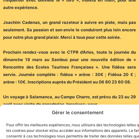
autre expérience.
Joachim Cadenas, un grand razeteur à suivre en piste, mais pas
seulement. Sa passion et son envie le conduiront plus loin encore
pour notre plus grand plaisir. Merci à tous pour cette soirée.
Prochain rendez-vous avec le CTPR d’Arles, toute la journée du
dimanche 19 mars au Sambuc pour une nouvelle édition de «
Rencontre des Ecoles Taurines Françaises ». Une fidéoa sera
servie. Journée complète : fidéoa + arène : 30€ ; Fidéoa 20 € ;
arène : 10€. Inscriptions auprès du Président au 06 80 23 60 08.
Un voyage à Salamanca, au Campo Charro, est prévu du 23 au 29
avril avec visite de ganaderías. Inscrivez- vous…
Gérer le consentement
(Communiqué)
Pour offrir les meilleures expériences, nous utilisons des technologies telles 
les cookies pour stocker et/ou accéder aux informations des appareils. Le fai
consentir à ces technologies nous permettra de traiter des données telles que