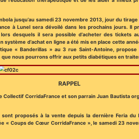
dique l’éducation thérapeutique et de les aider à mieux
tombola jusqu’au samedi 23 novembre 2013, jour du tirage 
nce à Lunel sera dévoilé dans les prochains jours. Il p
 lors desquels il sera possible d’acheter des tickets
n système d’achat en ligne a été mis en place cette ann
tique « Banderillas » au 3 rue Saint-Antoine, propose 
 que nous pourrons offrir aux petits diabétiques en tra
RAPPEL
Collectif CorridaFrance et son parrain Juan Bautista org
s, sont proposés à la vente depuis la dernière Feria du
rnée « Coups de Cœur CorridaFrance », le samedi 23 nove