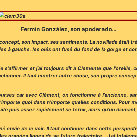
Fermín González, son apoderado…
ncept, son impact, ses sentiments. La novillada était très
ies à gauche, les olés ont fusé du fond de la gorge et 
e s’affirmer et j’ai toujours dit à Clemente que l’oreille,
nctionner. Il faut montrer autre chose, son propre conce
courses car avec Clément, on fonctionne à l’ancienne, sa
’importe quoi dans n’importe quelles conditions. Pour mo
 suite puis assez rapidement se ternir, alors qu’un diamant, 
envie de le voir. Il faut continuer dans cette perspectiv
es grandes lignes de sa future trajectoire… J’ai totaleme