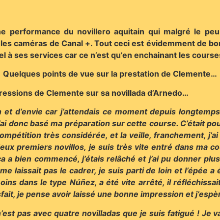
 performance du novillero aquitain qui malgré le peu 
les caméras de Canal +. Tout ceci est évidemment de bon
l à ses services car ce n’est qu’en enchainant les cour
Quelques points de vue sur la prestation de Clemente…
pressions de Clemente sur sa novillada d’Arnedo…
n et d’envie car j’attendais ce moment depuis longtemps
 j’ai donc basé ma préparation sur cette course. C’était
ompétition très considérée, et la veille, franchement, j’ai
deux premiers novillos, je suis très vite entré dans ma c
a a bien commencé, j’étais relâché et j’ai pu donner plu
laissait pas le cadrer, je suis parti de loin et l’épée a 
s dans le type Núñez, a été vite arrêté, il réfléchissai
fait, je pense avoir laissé une bonne impression et j’esp
’est pas avec quatre novilladas que je suis fatigué ! Je 