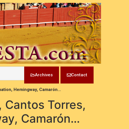
Archives
Contact
dination, Hemingway, Camarón…
, Cantos Torres,
way, Camarón…