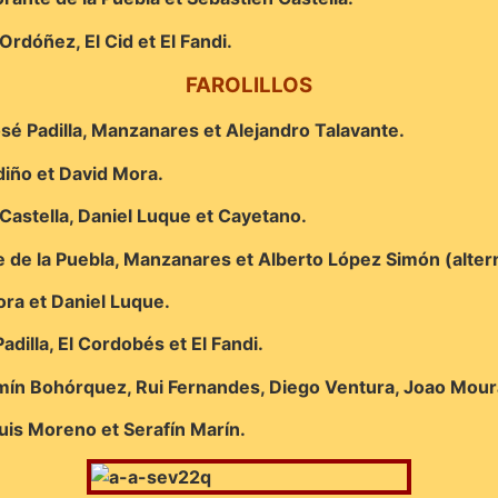
rdóñez, El Cid et El Fandi.
FAROLILLOS
osé Padilla, Manzanares et Alejandro Talavante.
diño et David Mora.
 Castella, Daniel Luque et Cayetano.
e de la Puebla, Manzanares et Alberto López Simón (altern
Mora et Daniel Luque.
dilla, El Cordobés et El Fandi.
ín Bohórquez, Rui Fernandes, Diego Ventura, Joao Moura,
Luis Moreno et Serafín Marín.