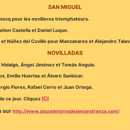
SAN MIGUEL
ecq pour les novilleros triomphateurs.
stien Castella et Daniel Luque.
et Núñez del Cuvillo pour Manzanares et Alejandro Talav
NOVILLADAS
l Hidalgo, Ángel Jiménez et Tomás Angulo.
s, Emilio Huertas et Álvaro Sanlúcar.
ergio Flores, Rafael Cerro et Juan Ortega.
ICI
e ce jour. Cliquez
s sur
http://www.plazadetorosdelamaestranza.com/