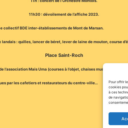
11h : concert de l’Orchestre Montois.
11h30 : dévoilement de l’affiche 2023.
e collectif BDE inter-établissements de Mont de Marsan.
x landais : quilles, lancer de béret, lever de laine de mouton, course 
Place Saint-Roch
e l’association Mais Uma (courses à l’objet, chaises musicales, cour
Pour offrir 
es par les cafetiers et restaurateurs du centre-ville…
cookies pour
à ces techn
de navigatio
consentement
Ac