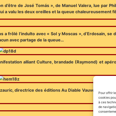
 d’être de José Tomás », de Manuel Valera, lue par Phil
lui a valu les deux oreilles et la queue chaleureusement f
s a frôlé l’indulto avec « Sol y Moscas », d’Erdosain, se
chacun avec partage de la queue…
ifestation alliant Culture, brandade (Raymond) et apéro (
auric, directrice des éditions Au Diable Vauvert, et mas
Pour offrir 
cookies pour
à ces techn
de navigatio
consentement