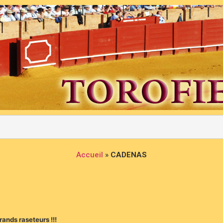
Accueil
»
CADENAS
ands raseteurs !!!