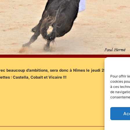
c beaucoup d’ambitions, sera donc à Nîmes le jeudi 25 mai à 18h pou
Pour offrir 
es : Castella, Cobalt et Vicaire !!!
cookies pour
à ces techn
de navigatio
consentement
Ac