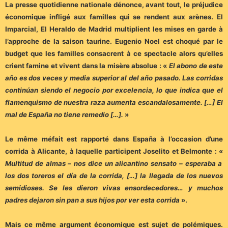
La presse quotidienne nationale dénonce, avant tout, le préjudice
économique infligé aux familles qui se rendent aux arènes. El
Imparcial, El Heraldo de Madrid multiplient les mises en garde à
l’approche de la saison taurine. Eugenio Noel est choqué par le
budget que les familles consacrent à ce spectacle alors qu’elles
crient famine et vivent dans la misère absolue :
«
El abono de este
año es dos veces y media superior al del año pasado. Las corridas
continúan siendo el negocio por excelencia, lo que indica que el
flamenquismo de nuestra raza aumenta escandalosamente. […] El
mal de España no tiene remedio […].
»
Le même méfait est rapporté dans España à l’occasion d’une
corrida à Alicante, à laquelle participent Joselito et Belmonte : «
Multitud de almas – nos dice un alicantino sensato – esperaba a
los dos toreros el día de la corrida, […] la llegada de los nuevos
semidioses. Se les dieron vivas ensordecedores… y muchos
padres dejaron sin pan a sus hijos por ver esta corrida
».
Mais ce même argument économique est sujet de polémiques.