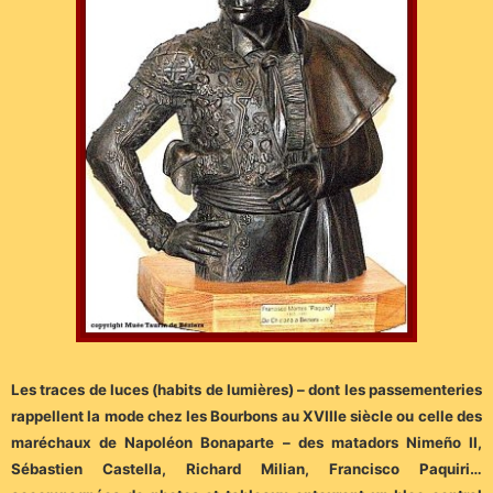
Les traces de luces (habits de lumières) – dont les passementeries
rappellent la mode chez les Bourbons au XVIIIe siècle ou celle des
maréchaux de Napoléon Bonaparte – des matadors Nimeño II,
Sébastien Castella, Richard Milian, Francisco Paquiri…