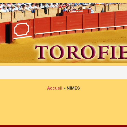
Accueil
»
NÎMES