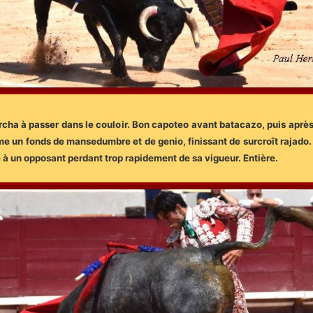
cha à passer dans le couloir. Bon capoteo avant batacazo, puis après u
e un fonds de mansedumbre et de genio, finissant de surcroît rajado. 
à un opposant perdant trop rapidement de sa vigueur. Entière.