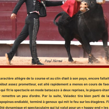
actère allègre de la course et au clin d’œil à son pays, encore fallai
n début assez prometteur, est allé rapidement a menos en cours de fa
 qui fit le spectacle en mode batacazo à deux reprises, le piquero étan
r remettre un peu d’ordre. Par la suite, Valadez tira bien parti de
popinas endiablé, terminé à genoux qui mit le feu sur les étagères. 
côté dynamique et spectaculaire qui lui valut pour un « happy end » le