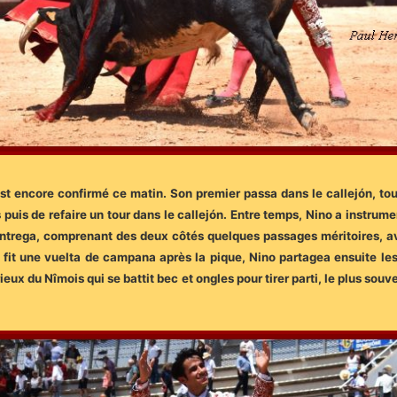
est encore confirmé ce matin. Son premier passa dans le callejón, to
 puis de refaire un tour dans le callejón. Entre temps, Nino a instrum
ntrega, comprenant des deux côtés quelques passages méritoires, av
 qui fit une vuelta de campana après la pique, Nino partagea ensuite 
eux du Nîmois qui se battit bec et ongles pour tirer parti, le plus sou