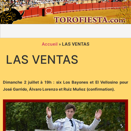
Accueil
»
LAS VENTAS
LAS VENTAS
Dimanche 2 juillet à 19h : six Los Bayones et El Vellosino pour
José Garrido, Álvaro Lorenzo et Ruiz Muñoz (confirmation).