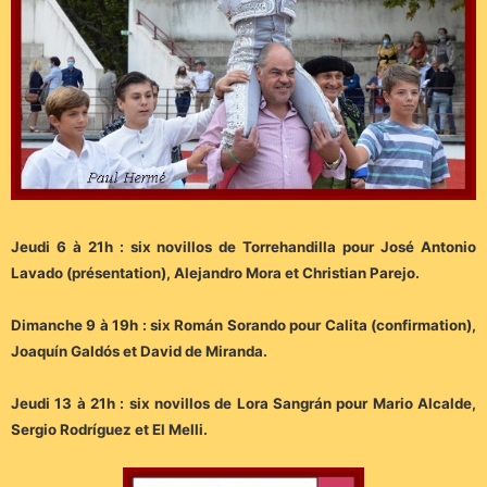
Jeudi 6 à 21h : six novillos de Torrehandilla pour José Antonio
Lavado (présentation), Alejandro Mora et Christian Parejo.
Dimanche 9 à 19h : six Román Sorando pour Calita (confirmation),
Joaquín Galdós et David de Miranda.
Jeudi 13 à 21h : six novillos de Lora Sangrán pour Mario Alcalde,
Sergio Rodríguez et El Melli.