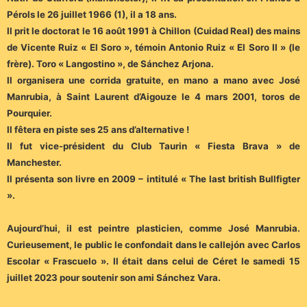
Pérols le 26 juillet 1966 (1), il a 18 ans.
Il prit le doctorat le 16 août 1991 à Chillon (Cuidad Real) des mains
de Vicente Ruiz « El Soro », témoin Antonio Ruiz « El Soro II » (le
frère). Toro « Langostino », de Sánchez Arjona.
Il organisera une corrida gratuite, en mano a mano avec José
Manrubia, à Saint Laurent d’Aigouze le 4 mars 2001, toros de
Pourquier.
Il fêtera en piste ses 25 ans d’alternative !
Il fut vice-président du Club Taurin « Fiesta Brava » de
Manchester.
Il présenta son livre en 2009 – intitulé « The last british Bullfigter
».
Aujourd’hui, il est peintre plasticien, comme José Manrubia.
Curieusement, le public le confondait dans le callejón avec Carlos
Escolar « Frascuelo ». Il était dans celui de Céret le samedi 15
juillet 2023 pour soutenir son ami Sánchez Vara.