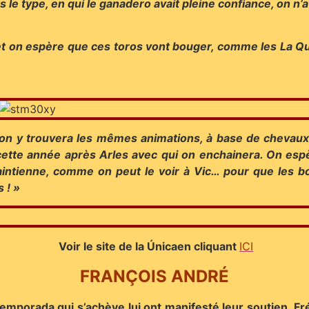
s le type, en qui le ganadero avait pleine confiance, on n’a 
 on espère que ces toros vont bouger, comme les La Quint
 et on y trouvera les mêmes animations, à base de chevau
ette année après Arles avec qui on enchainera. On espèr
maintienne, comme on peut le voir à Vic… pour que les 
 ! »
Voir le site de la Únicaen cliquant
ICI
FRANÇOIS ANDRÉ
emporada qui s’achève lui ont manifesté leur soutien, Fréd