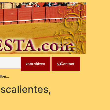
Archives
Contact
llón…
scalientes,