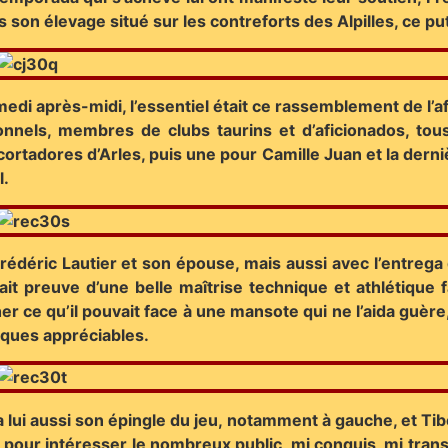
ans son élevage situé sur les contreforts des Alpilles, ce p
amedi après-midi, l’essentiel était ce rassemblement de l’a
nnels, membres de clubs taurins et d’aficionados, tou
cortadores d’Arles, puis une pour Camille Juan et la dern
l.
 Frédéric Lautier et son épouse, mais aussi avec l’entrega 
 fait preuve d’une belle maîtrise technique et athlétiqu
r ce qu’il pouvait face à une mansote qui ne l’aida guère,
iques appréciables.
 lui aussi son épingle du jeu, notamment à gauche, et Tibo
e pour intéresser le nombreux public, mi conquis, mi transis