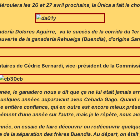
déroulera les 26 et 27 avril prochains, la Única a fait le c
adería Dolores Aguirre, vu le succès de la corrida du 1er
couverte de la ganadería Rehuelga (Buendía), d’origine S
aires de Cédric Bernardi, vice-président de la Commiss
née, le ganadero nous a dit que ça ne lui était jamais arr
t quelques années auparavant avec Cebada Gago. Quand 
ne entière confiance, qui en outre est encore mieux prése
cément d’une année sur l’autre, mais je le répète, nous av
née, on essaie de faire découvrir ou redécouvrir quelque
 de la séparation des frères Buendía. Au départ, on était