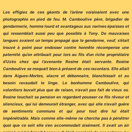
Les effigies de ces géants de l’arène voisinaient avec une
photographie en pied de feu. M. Camboulive père, brigadier de
gendarmerie, homme lourd et avantageux aux narines épaisses et
qui ressemblait aussi peu que possible à Tony. De mauvaises
langues avaient un temps propagé que le gendarme, veuf, s’était
trouvé à point pour endosser contre honnête récompense une
paternité qu’on attribuait pour lors au fils d’un riche propriétaire
d’Uzès chez qui l’avenante Rosine était servante. Rosine
Camboulive se moquait bien à présent de ces racontars. Elle allait
dans Aigues-Mortes, alacre et débonnaire, blanchissait et au
besoin ravaudait le linge. Le bonhomme Camboulive, qui
volontiers buvait plus que de raison, n’avait pas fait de vieux os.
Rosine touchait sa pension en regardant pousser ce fils rêveur et
silencieux, qui lui demeurait étranger, avec qui elle n’avait guère
de sentiments communs et qui pour tout dire lui était
impénétrable. Mais comme elle-même ne chercha pas à pénétrer
quoi que ce soit elle s’en accommodait aisément. Il avait un air