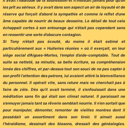
il avait l’habitude de la soumission et n’insistait jamais pour qu’on
les prît au sérieux. Il y avait dans son aspect un air de loyauté et de
réserve qui forçait d’abord la sympathie et comme le reflet d’une
âme capable de nourrir de beaux desseins. Le détail de tout cela
échappait certes à son entourage qui n’était pas cependant sans
en ressentir une sorte d’obscure contagion.
Si Tony n’était pas écouté, du moins il était estimé et
particulièrement aux « Huileries réunies » où il exerçait, en leur
siège social d’Aigues-Mortes, l’emploi d’aide-comptable. Tout de
suite sa netteté, sa minutie, sa belle écriture, sa compréhension
innée des chiffres, et par-dessus tout son souci de ne pas capter à
son profit l’attention des patrons, lui avaient attiré la bienveillance
du personnel. Il opérait vite, sans rature mais ne cherchait pas à
faire de zèle. Dès qu’il avait terminé, il s’enfouissait dans une
méditation sans fin qui était son climat naturel. Il paraissait ne
s’ennuyer jamais tant sa rêverie semblait nourrie. Il n’en sortait que
pour manipuler, démonter, remonter de vieilles montres dont il
possédait un assortiment dans son tiroir. Il aimait aussi
l’héraldisme, dessinait des blasons, dressait des généalogies.