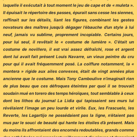
laquelle il exécutait à tout moment le jeu de cape et de « muleta ».
Il épuisait le répertoire des passes, épurait sans cesse les siennes,
raffinait sur les détails, liant les figures, combinant les gestes
novateurs des maîtres jusqu’à dégager l’ébauche d’un style à lui
neuf, jamais vu sublime, proprement incopiable. Certains jours,
pour lui seul, il revêtait le « costume de lumière ». C’était un
costume de novillero, il est vrai assez défraîchi, rose et argent
dont lui avait fait présent Louis Navarre, un vieux peintre du cru
pour qui il avait fréquemment posé. La coiffure notamment, la «
montera » rigide aux ailes convexes, était de vingt années plus
ancienne que le costume. Mais Tony Camboulive n’imaginait rien
de plus beau que ces défroques éteintes par quoi il se trouvait
soudain mué en torero des temps héroïques, tout semblable à ceux
dont les lithos du journal La Lidia qui tapissaient ses murs lui
révélaient l’image un peu lourde et virile. Eux, les Frascuelo, les
Reverte, les Lagartijo ne possédaient pas la ligne, n’étaient pas
mus par le souci de beauté qui hante les étoiles d’à présent. Mais
du moins ils affrontaient des encornés redoutables, grands comme