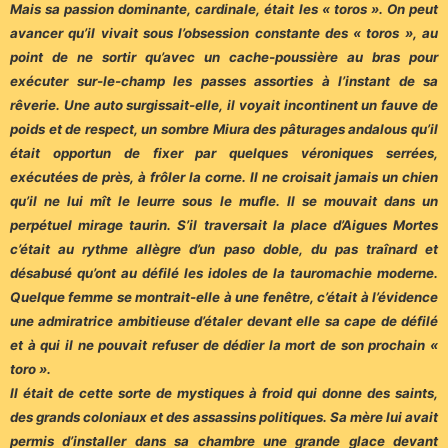
Mais sa passion dominante, cardinale, était les « toros ». On peut
avancer qu’il vivait sous l’obsession constante des « toros », au
point de ne sortir qu’avec un cache-poussière au bras pour
exécuter sur-le-champ les passes assorties à l’instant de sa
rêverie. Une auto surgissait-elle, il voyait incontinent un fauve de
poids et de respect, un sombre Miura des pâturages andalous qu’il
était opportun de fixer par quelques véroniques serrées,
exécutées de près, à frôler la corne. Il ne croisait jamais un chien
qu’il ne lui mît le leurre sous le mufle. Il se mouvait dans un
perpétuel mirage taurin. S’il traversait la place d’Aigues Mortes
c’était au rythme allègre d’un paso doble, du pas traînard et
désabusé qu’ont au défilé les idoles de la tauromachie moderne.
Quelque femme se montrait-elle à une fenêtre, c’était à l’évidence
une admiratrice ambitieuse d’étaler devant elle sa cape de défilé
et à qui il ne pouvait refuser de dédier la mort de son prochain «
toro ».
Il était de cette sorte de mystiques à froid qui donne des saints,
des grands coloniaux et des assassins politiques. Sa mère lui avait
permis d’installer dans sa chambre une grande glace devant