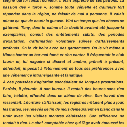
soigné qui lui faisait honneur. Il était apprécié de ses patrons. La
passion des « toros », somme toute vénielle et d’ailleurs fort
répandue dans la région, ne faisait de mal à personne. Il valait
mieux ça que de courir la gueuse. Vint un temps que les choses se
gâtèrent. Tony, dont le calme et la docilité avaient été jusque-là
exemplaires, connut des entêtements subits, des périodes
d’exaltation, d’affirmation volontaire suivies d’affaissements
profonds. On le vit boire avec des garnements. On le vit même à
Nîmes hanter un bar mal famé et s’en vanter. Il fréquentait le club
taurin et, lui naguère si discret et amène, prônait à présent,
défendait, imposait à l’étonnement de tous ses préférences avec
une véhémence intransigeante et fanatique.
A ces poussées d’agitation succédaient de longues prostrations.
Parfois, il pleurait. A son bureau, il restait des heures sans rien
faire, hébété, effondré dans un abîme de rêve. Son travail s’en
ressentait. L’écriture s’affaissait, les registres n’étaient plus à jour,
les traites, les relevés de fin de mois demeuraient en blanc dans le
tiroir avec les vieilles montres délaissées. Son efficience ne
tendait à rien. Le chef-comptable chez qui l’âge avait émoussé les