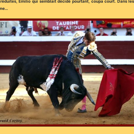
duites, Emilio qui semblait décidé pourtant, coupa court. Dans les 
lème…