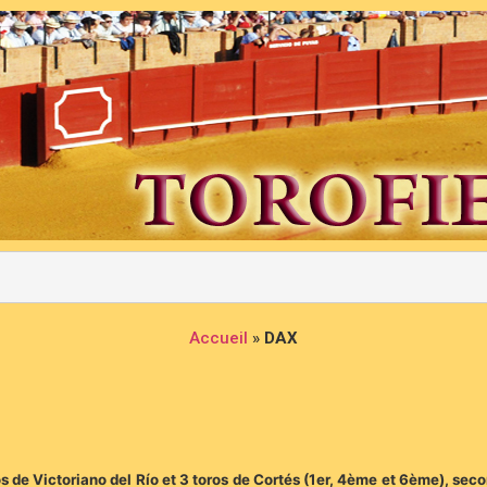
Accueil
»
DAX
s de Victoriano del Río et 3 toros de Cortés (1er, 4ème et 6ème), secon