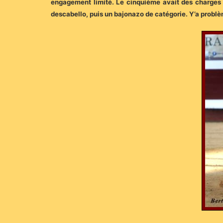
engagement limité. Le cinquième avait des charges ré
descabello, puis un bajonazo de catégorie. Y’a prob