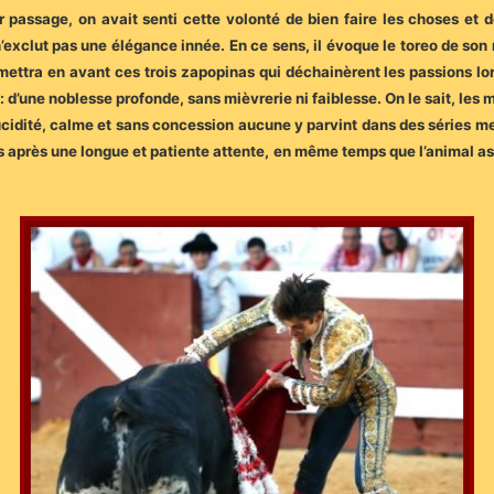
er passage, on avait senti cette volonté de bien faire les choses et
’exclut pas une élégance innée. En ce sens, il évoque le toreo de son
n mettra en avant ces trois zapopinas qui déchainèrent les passions l
 d’une noblesse profonde, sans mièvrerie ni faiblesse. On le sait, les m
c lucidité, calme et sans concession aucune y parvint dans des séries 
is après une longue et patiente attente, en même temps que l’animal assu