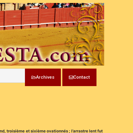
Archives
Contact
d, troisième et sixième ovationnés ; l’arrastre lent fut