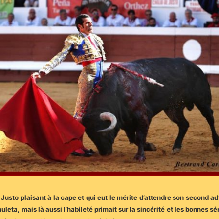
e Justo plaisant à la cape et qui eut le mérite d’attendre son second
leta, mais là aussi l’habileté primait sur la sincérité et les bonnes sé