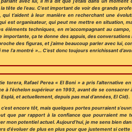
arlant avec lui, il m’a dit que j’étais dans un moment de 
la tête de l’eau. C’est important de voir des grands pr
, qui t’aident à leur manière en recherchant une évolut
qui est organisateur, qui peut me mettre en situation, m
des éléments techniques, en m’accompagnant au campo,
e importante, ça te donne des appuis, des conversations i
proche des figuras, et j’aime beaucoup parler avec lui, c
i me l’a montré »… C’est donc toujours enrichissant d’a
e torera, Rafael Perea « El Boni » a pris l’alternative e
nce à l’échelon supérieur en 1993, avant de se consacrer
plá, et actuellement, depuis pas mal d’années, El Cid).
c’est encore tôt, mais quelques portes pourraient s’ouvrir.
ut que par rapport à la confiance que pourraient me té
r mon potentiel actuel. Aujourd’hui, je me sens bien dans
ours d’évoluer de plus en plus pour que justement si cette 