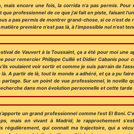
do, mais encore une fois, la corrida n’a pas permis. Po
 que professionnel de ce que j’ai fait en piste, faisant l’u
nous a pas permis de montrer grand-chose, si ce n’est de 
a matière première n’est pas là, à l’impossible nul n’est ten
festival de Vauvert à la Toussaint, ça a été pour moi une
ge pour remercier Philippe Cuillé et Didier Cabanis pour ce
 qu’ils voulaient voir sortir et comme je suis parrain de l’
e là. A partir de là, tout le monde a adhéré, et ça a pu f
e partage.
Sur un point de vue professionnel, le novillo q
je recherche dans mon évolution personnelle et cette tard
’apporte un grand professionnel comme l’est El Boni. C’es
ps, mais en vivant à Madrid, le rapprochement s’est
s régulièrement, qui connait ma trajectoire, qui a vécu