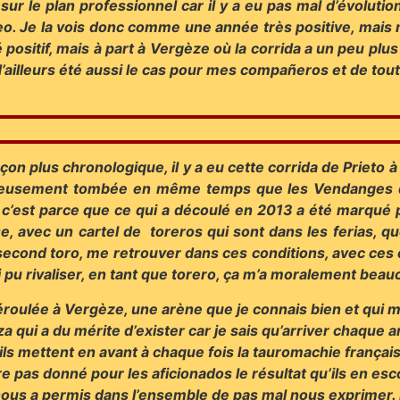
 sur le plan professionnel car il y a eu pas mal d’évolu
eo. Je la vois donc comme une année très positive, mais
té positif, mais à part à Vergèze où la corrida a un peu p
 d’ailleurs été aussi le cas pour mes compañeros et de tout
on plus chronologique, il y a eu cette corrida de Prieto à
ureusement tombée en même temps que les Vendanges de
, c’est parce que ce qui a découlé en 2013 a été marqué p
se, avec un cartel de toreros qui sont dans les ferias, q
on second toro, me retrouver dans ces conditions, avec c
i pu rivaliser, en tant que torero, ça m’a moralement bea
éroulée à Vergèze, une arène que je connais bien et qui m
a qui a du mérite d’exister car je sais qu’arriver chaque 
qu’ils mettent en avant à chaque fois la tauromachie françai
e pas donné pour les aficionados le résultat qu’ils en esc
et nous a permis dans l’ensemble de pas mal nous exprime