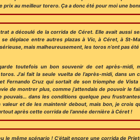
ir le prix au meilleur torero. Ça a donc été pour moi une 
ntrat a découlé de la corrida de Céret. Elle avait aussi s
qui se déplace entre autres plazas à Vic, à Céret, à St-M
e, sérieuse, mais malheureusement, les toros n’ont pas é
 garde toutefois un bon souvenir de cet après-midi, 
toros. J’ai fait la seule vuelta de l’après-midi, dans u
et Fernando Cruz qui sortait de son triomphe de Vista 
vie de montrer plus, comme j’attendais de pouvoir le fai
je pouvais… dans les conditions quelque peu frustrantes
n valeur et de les maintenir debout, mais bon, je crois q
surtout après cette corrida de l’année dernière à Céret !
 peu le même scénario ! C’était encore une corrida de Prie