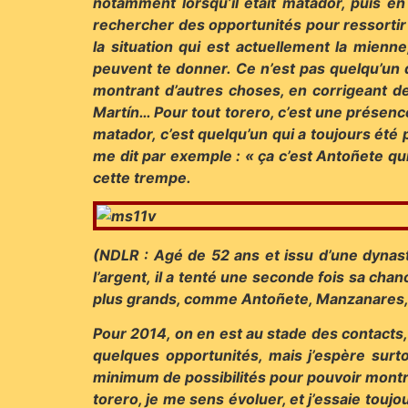
notamment lorsqu’il était matador, puis en p
rechercher des opportunités pour ressortir 
la situation qui est actuellement la mienne
peuvent te donner. Ce n’est pas quelqu’un 
montrant d’autres choses, en corrigeant 
Martín… Pour tout torero, c’est une présenc
matador, c’est quelqu’un qui a toujours été 
me dit par exemple : « ça c’est Antoñete qu
cette trempe.
(NDLR : Agé de 52 ans et issu d’une dynasti
l’argent, il a tenté une seconde fois sa cha
plus grands, comme Antoñete, Manzanares, Es
Pour 2014, on en est au stade des contacts, 
quelques opportunités, mais j’espère surto
minimum de possibilités pour pouvoir montre
torero, je me sens évoluer, et j’essaie touj