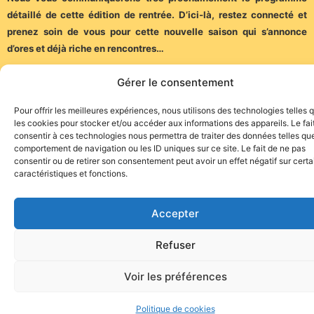
détaillé de cette édition de rentrée. D’ici-là, restez connecté et
prenez soin de vous pour cette nouvelle saison qui s’annonce
d’ores et déjà riche en rencontres…
Gérer le consentement
Hasta pronto !
Pour offrir les meilleures expériences, nous utilisons des technologies telles 
(Communiqué)
les cookies pour stocker et/ou accéder aux informations des appareils. Le fai
consentir à ces technologies nous permettra de traiter des données telles que
comportement de navigation ou les ID uniques sur ce site. Le fait de ne pas
consentir ou de retirer son consentement peut avoir un effet négatif sur cert
caractéristiques et fonctions.
Accepter
Site de l'association TOROFIESTA
Refuser
Voir les préférences
Politique de cookies