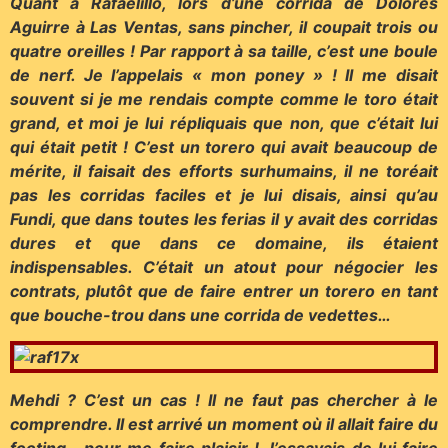
Quant à Rafaelillo, lors d’une corrida de Dolores
Aguirre à Las Ventas, sans pincher, il coupait trois ou
quatre oreilles ! Par rapport à sa taille, c’est une boule
de nerf. Je l’appelais « mon poney » ! Il me disait
souvent si je me rendais compte comme le toro était
grand, et moi je lui répliquais que non, que c’était lui
qui était petit ! C’est un torero qui avait beaucoup de
mérite, il faisait des efforts surhumains, il ne toréait
pas les corridas faciles et je lui disais, ainsi qu’au
Fundi, que dans toutes les ferias il y avait des corridas
dures et que dans ce domaine, ils étaient
indispensables. C’était un atout pour négocier les
contrats, plutôt que de faire entrer un torero en tant
que bouche-trou dans une corrida de vedettes…
Mehdi ? C’est un cas ! Il ne faut pas chercher à le
comprendre. Il est arrivé un moment où il allait faire du
footing… pour me faire plaisir ! J’essayais de lui faire