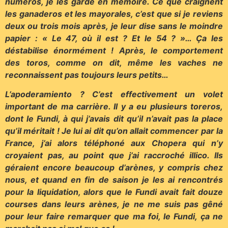
numéros, je les garde en mémoire. Ce que craignent
les ganaderos et les mayorales, c’est que si je reviens
deux ou trois mois après, je leur dise sans le moindre
papier : « Le 47, où il est ? Et le 54 ? »… Ça les
déstabilise énormément ! Après, le comportement
des toros, comme on dit, même les vaches ne
reconnaissent pas toujours leurs petits…
L’apoderamiento ? C’est effectivement un volet
important de ma carrière. Il y a eu plusieurs toreros,
dont le Fundi, à qui j’avais dit qu’il n’avait pas la place
qu’il méritait ! Je lui ai dit qu’on allait commencer par la
France, j’ai alors téléphoné aux Chopera qui n’y
croyaient pas, au point que j’ai raccroché illico. Ils
géraient encore beaucoup d’arènes, y compris chez
nous, et quand en fin de saison je les ai rencontrés
pour la liquidation, alors que le Fundi avait fait douze
courses dans leurs arènes, je ne me suis pas gêné
pour leur faire remarquer que ma foi, le Fundi, ça ne