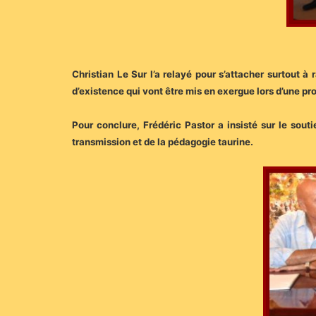
Christian Le Sur l’a relayé pour s’attacher surtout 
d’existence qui vont être mis en exergue lors d’une p
Pour conclure, Frédéric Pastor a insisté sur le sout
transmission et de la pédagogie taurine.