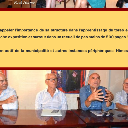
à rappeler l’importance de sa structure dans l’apprentissage du toreo
roche exposition et surtout dans un recueil de pas moins de 500 pages 
ien actif de la municipalité et autres instances périphériques, Nîm