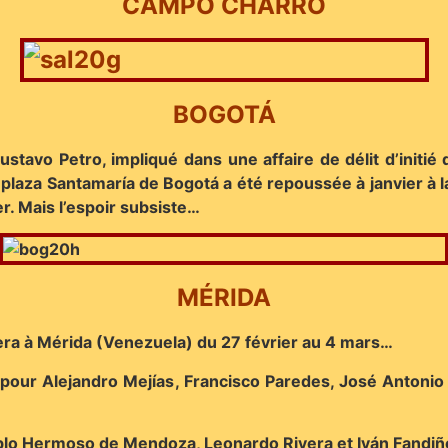
CAMPO CHARRO
BOGOTÁ
 Gustavo Petro, impliqué dans une affaire de délit d’init
 plaza Santamaría de Bogotá a été repoussée à janvier à 
er. Mais l’espoir subsiste…
MÉRIDA
ulera à Mérida (Venezuela) du 27 février au 4 mars…
z pour Alejandro Mejías, Francisco Paredes, José Antoni
blo Hermoso de Mendoza, Leonardo Rivera et Iván Fandiñ