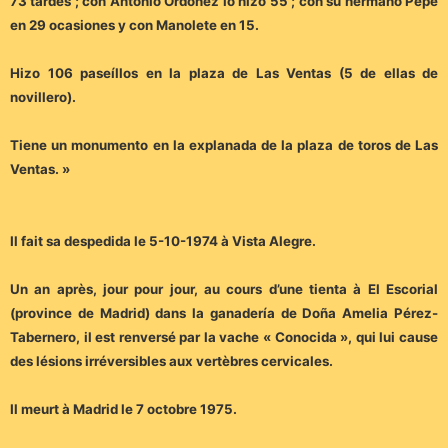
73 tardes ; con Antonio Ordóñez lo hizo 55 ; con su hermano Pepe
en 29 ocasiones y con Manolete en 15.
Hizo 106 paseíllos en la plaza de Las Ventas (5 de ellas de
novillero).
Tiene un monumento en la explanada de la plaza de toros de Las
Ventas. »
Il fait sa despedida le 5-10-1974 à Vista Alegre.
Un an après, jour pour jour, au cours d’une tienta à El Escorial
(province de Madrid) dans la ganadería de Doña Amelia Pérez-
Tabernero, il est renversé par la vache « Conocida », qui lui cause
des lésions irréversibles aux vertèbres cervicales.
Il meurt à Madrid le 7 octobre 1975.