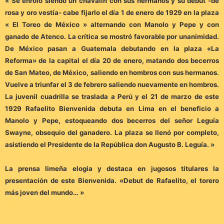
« Se enroló siendo un chavalín con sus hermanos y su debut -de
rosa y oro vestía- cabe fijarlo el día 1 de enero de 1929 en la plaza
« El Toreo de México » alternando con Manolo y Pepe y con
ganado de Atenco. La crítica se mostró favorable por unanimidad.
De México pasan a Guatemala debutando en la plaza «La
Reforma» de la capital el día 20 de enero, matando dos becerros
de San Mateo, de México, saliendo en hombros con sus hermanos.
Vuelve a triunfar el 3 de febrero saliendo nuevamente en hombros.
La juvenil cuadrilla se traslada a Perú y el 21 de marzo de este
1929 Rafaelito Bienvenida debuta en Lima en el beneficio a
Manolo y Pepe, estoqueando dos becerros del señor Leguía
Swayne, obsequio del ganadero. La plaza se llenó por completo,
asistiendo el Presidente de la República don Augusto B. Leguía. »
La prensa limeña elogia y destaca en jugosos titulares la
presentación de este Bienvenida. «Debut de Rafaelito, el torero
más joven del mundo… »