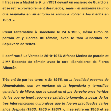
Il fracasse à Madrid le 9 juin 1951 devant un encierro de Guardiola
et se retire provisoirement des ruedos, mais «
el ambiente taurino
que respiraba en su entorno le animó a volver a los ruedos en
1953.
»
Prend l’alternative à Barcelone le 24-4-1955, César Girón de
parrain et y Pedrés de témoin, avec le toro «Chorlito» de
Sepúlveda de Yeltes.
Il confirme à La Ventas le 26-9-1956 Alfonso Merino de parrain et
J.Mª Recondo de témoin avec le toro «Bandolero» de Flores
Albarrán.
Très châtié par les toros, «
En 1958, en la localidad pacense de
Almendralejo, con un morlaco de la legendaria y terrorífica
ganadería de Miura, que le causó en el pie derecho unas heridas
de las que no logró reponerse satisfactoriamente, a pesar de las
tres intervenciones quirúrgicas que le fueron practicadas varios
años después (1963, 1965 y 1967)
», il se retire en 1963 et se