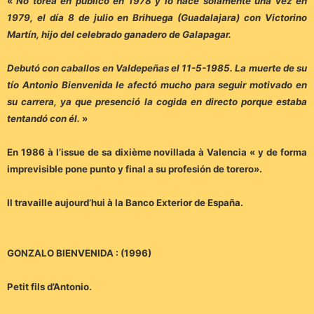
«
No torea en público en 1978 y lo hace solamente una vez en
1979, el día 8 de julio en Brihuega (Guadalajara) con Victorino
Martín, hijo del celebrado ganadero de Galapagar.
Debutó con caballos en Valdepeñas el 11-5-1985. La muerte de su
tío Antonio Bienvenida le afectó mucho para seguir motivado en
su carrera, ya que presenció la cogida en directo porque estaba
tentandó con él.
»
En 1986 à l’issue de sa dixième novillada à Valencia « y de forma
imprevisible pone punto y final a su profesión de torero».
Il travaille aujourd’hui à la Banco Exterior de España.
GONZALO BIENVENIDA : (1996)
Petit fils d’Antonio.