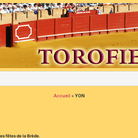
Accueil
»
YON
s fêtes de la Brède.