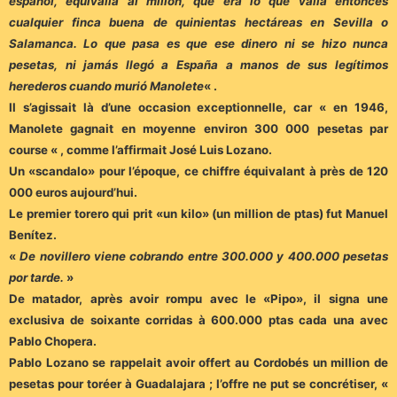
español, equivalía al millón, que era lo que valía entonces
cualquier finca buena de quinientas hectáreas en Sevilla o
Salamanca. Lo que pasa es que ese dinero ni se hizo nunca
pesetas, ni jamás llegó a España a manos de sus legítimos
herederos cuando murió Manolete
« .
Il s’agissait là d’une occasion exceptionnelle, car « en 1946,
Manolete gagnait en moyenne environ 300 000 pesetas par
course « , comme l’affirmait José Luis Lozano.
Un «scandalo» pour l’époque, ce chiffre équivalant à près de 120
000 euros aujourd’hui.
Le premier torero qui prit «un kilo» (un million de ptas) fut Manuel
Benítez.
«
De novillero viene cobrando entre 300.000 y 400.000 pesetas
por tarde.
»
De matador, après avoir rompu avec le «Pipo», il signa une
exclusiva de soixante corridas à 600.000 ptas cada una avec
Pablo Chopera.
Pablo Lozano se rappelait avoir offert au Cordobés un million de
pesetas pour toréer à Guadalajara ; l’offre ne put se concrétiser, «