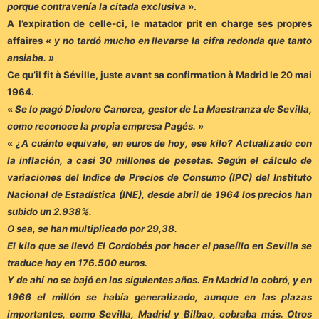
porque contravenía la citada exclusiva
».
A l’expiration de celle-ci, le matador prit en charge ses propres
affaires «
y no tardó mucho en llevarse la cifra redonda que tanto
ansiaba. »
Ce qu’il fit à Séville, juste avant sa confirmation à Madrid le 20 mai
1964.
«
Se lo pagó Diodoro Canorea, gestor de La Maestranza de Sevilla,
como reconoce la propia empresa Pagés.
»
«
¿A cuánto equivale, en euros de hoy, ese kilo? Actualizado con
la inflación, a casi 30 millones de pesetas. Según el cálculo de
variaciones del Indice de Precios de Consumo (IPC) del Instituto
Nacional de Estadística (INE), desde abril de 1964 los precios han
subido un 2.938%.
O sea, se han multiplicado por 29,38.
El kilo que se llevó El Cordobés por hacer el paseíllo en Sevilla se
traduce hoy en 176.500 euros.
Y de ahí no se bajó en los siguientes años. En Madrid lo cobró, y en
1966 el millón se había generalizado, aunque en las plazas
importantes, como Sevilla, Madrid y Bilbao, cobraba más. Otros