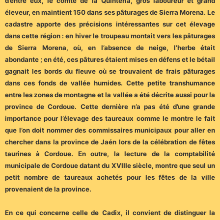
d’entre eux, le comte de la Quintería, gros laboureur et grand
éleveur, en maintient 150 dans ses pâturages de Sierra Morena. Le
cadastre apporte des précisions intéressantes sur cet élevage
dans cette région : en hiver le troupeau montait vers les pâturages
de Sierra Morena, où, en l’absence de neige, l’herbe était
abondante ; en été, ces pâtures étaient mises en défens et le bétail
gagnait les bords du fleuve où se trouvaient de frais pâturages
dans ces fonds de vallée humides. Cette petite transhumance
entre les zones de montagne et la vallée a été décrite aussi pour la
province de Cordoue. Cette dernière n’a pas été d’une grande
importance pour l’élevage des taureaux comme le montre le fait
que l’on doit nommer des commissaires municipaux pour aller en
chercher dans la province de Jaén lors de la célébration de fêtes
taurines à Cordoue. En outre, la lecture de la comptabilité
municipale de Cordoue datant du XVIIIe siècle, montre que seul un
petit nombre de taureaux achetés pour les fêtes de la ville
provenaient de la province.
En ce qui concerne celle de Cadix, il convient de distinguer la