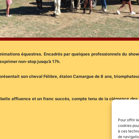
nimations équestres. Encadrés par quelques professionnels du show, 
’exprimer non-stop jusqu’à 17h.
 présentait son cheval Félibre, étalon Camargue de 8 ans, triomphate
belle affluence et un franc succès, compte tenu de la clémence des t
Pour offrir 
cookies pour
à ces techn
de navigatio