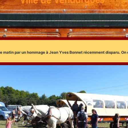
h le matin par un hommage à Jean Yves Bonnet récemment disparu. On d