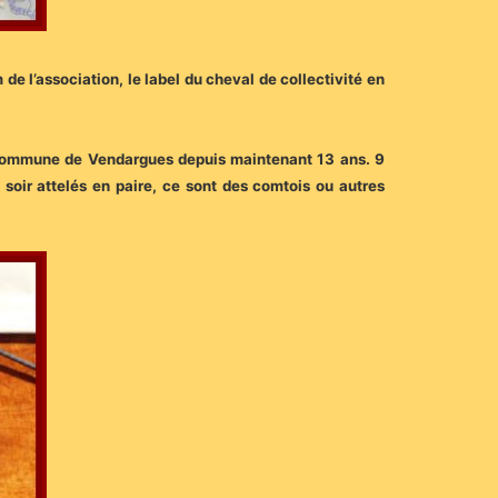
de l’association, le label du cheval de collectivité en
la commune de Vendargues depuis maintenant 13 ans. 9
soir attelés en paire, ce sont des comtois ou autres