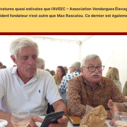
ratures quasi estivales que l’AVEEC – Association Vendargues Élevage
ident fondateur n’est autre que Max Rascalou. Ce dernier est égaleme