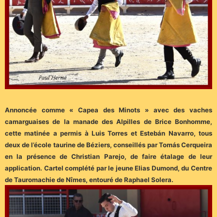
Annoncée comme « Capea des Minots » avec des vaches
camarguaises de la manade des Alpilles de Brice Bonhomme,
cette matinée a permis à Luis Torres et Estebán Navarro, tous
deux de l’école taurine de Béziers, conseillés par Tomás Cerqueira
en la présence de Christian Parejo, de faire étalage de leur
application. Cartel complété par le jeune Elias Dumond, du Centre
de Tauromachie de Nîmes, entouré de Raphael Solera.