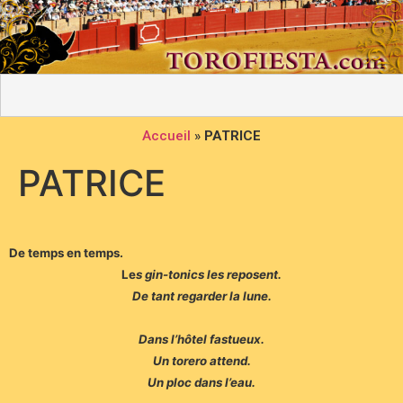
Accueil
»
PATRICE
PATRICE
De temps en temps.
Le
s gin-tonics les reposent.
De tant regarder la lune.
Dans l’hôtel fastueux.
Un torero attend.
Un ploc dans l’eau.