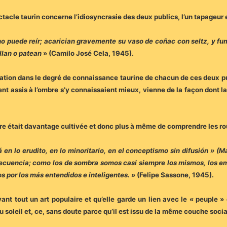
acle taurin concerne l’idiosyncrasie des deux publics, l’un tapageur et
o puede reír; acarician gravemente su vaso de coñac con seltz, y fuman,
allan o patean
» (Camilo José Cela, 1945).
iation dans le degré de connaissance taurine de chacun de ces deux publ
nt assis à l’ombre s’y connaissaient mieux, vienne de la façon dont la f
ombre était davantage cultivée et donc plus à même de comprendre les r
 en lo erudito, en lo minoritario, en el conceptismo sin difusión » (M
recuencia; como los de sombra somos casi siempre los mismos, los em
 por los más entendidos e inteligentes.
» (Felipe Sassone, 1945).
nt tout un art populaire et qu’elle garde un lien avec le « peuple » 
u soleil et, ce, sans doute parce qu’il est issu de la même couche soci