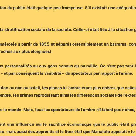
ion du public était quelque peu trompeuse. S’il existait une adéquation 
a stratification sociale de la société. Celle-ci était liée à la situatio
numérotés à partir de 1855 et séparés ostensiblement en barreras, co
roches aux plus éloignées).
x personnalités ou aux gens connus du mundillo. Ce n’est pas tant 
– et par conséquent la visibilité – du spectateur par rapport à l’arène.
ition ou non au soleil, les places à l’ombre étant plus chères que celles
’ombre, les arènes reproduisant ainsi les différences sociales de l’extér
e le monde. Mais, tous les spectateurs de l’ombre n’étaient pas riches,
nt une influence sur le sacrifice économique que le public était prê
re, mais aussi des apprentis et le tiers état que Manolete appelait « lo 