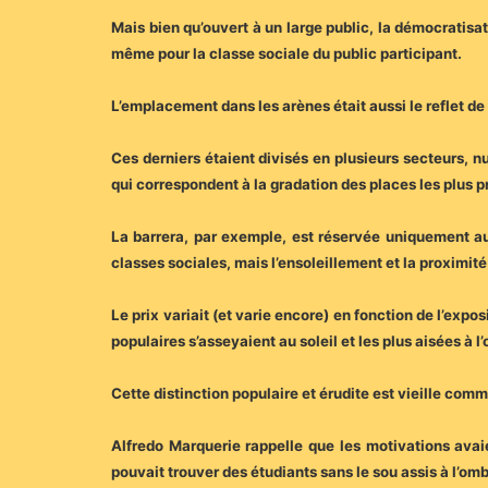
Mais bien qu’ouvert à un large public, la démocratisat
même pour la classe sociale du public participant.
L’emplacement dans les arènes était aussi le reflet de l
Ces derniers étaient divisés en plusieurs secteurs, 
qui correspondent à la gradation des places les plus p
La barrera, par exemple, est réservée uniquement au
classes sociales, mais l’ensoleillement et la proximité 
Le prix variait (et varie encore) en fonction de l’expos
populaires s’asseyaient au soleil et les plus aisées à l
Cette distinction populaire et érudite est vieille comm
Alfredo Marquerie rappelle que les motivations avaie
pouvait trouver des étudiants sans le sou assis à l’omb