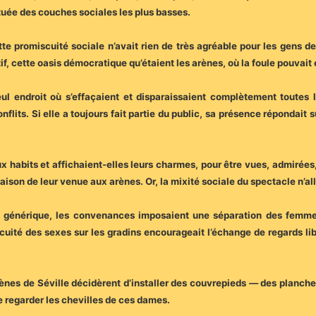
ituée des couches sociales les plus basses.
te promiscuité sociale n’avait rien de très agréable pour les gens d
if, cette oasis démocratique qu’étaient les arènes, où la foule pouvait 
eul endroit où s’effaçaient et disparaissaient complètement toutes le
flits. Si elle a toujours fait partie du public, sa présence répondait 
x habits et affichaient-elles leurs charmes, pour être vues, admirées
raison de leur venue aux arènes. Or, la mixité sociale du spectacle n’al
t générique, les convenances imposaient une séparation des femm
scuité des sexes sur les gradins encourageait l’échange de regards l
rènes de Séville décidèrent d’installer des couvrepieds — des planch
se regarder les chevilles de ces dames.