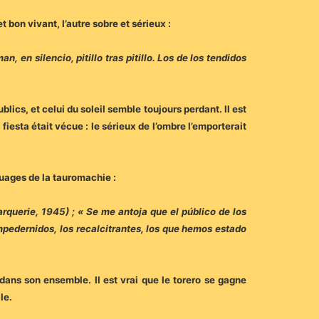
 bon vivant, l’autre sobre et sérieux :
 en silencio, pitillo tras pitillo. Los de los tendidos
ics, et celui du soleil semble toujours perdant. Il est
iesta était vécue : le sérieux de l’ombre l’emporterait
ouages de la tauromachie :
arquerie, 1945) ; « Se me antoja que el público de los
pedernidos, los recalcitrantes, los que hemos estado
dans son ensemble. Il est vrai que le torero se gagne
ale.