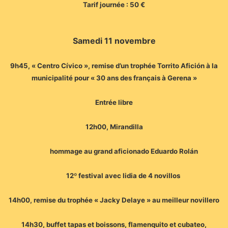
Tarif journée : 50 €
Samedi 11 novembre
9h45, « Centro Cívico », remise d’un trophée Torrito Afición à la
municipalité pour « 30 ans des français à Gerena »
Entrée libre
12h00, Mirandilla
hommage au grand aficionado Eduardo Rolán
12º festival avec lidia de 4 novillos
14h00, remise du trophée « Jacky Delaye » au meilleur novillero
14h30, buffet tapas et boissons, flamenquito et cubateo,