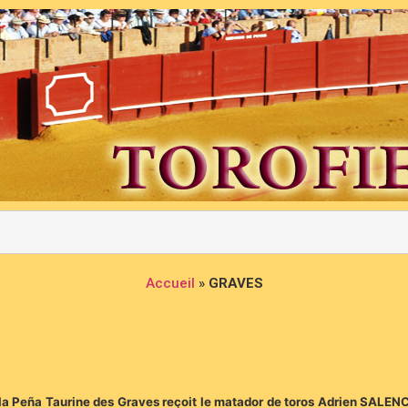
Accueil
»
GRAVES
 la Peña Taurine des Graves reçoit le matador de toros Adrien SALE