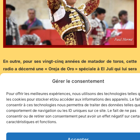
En outre, pour ses vingt-cinq années de matador de toros, cette
radio a décerné une « Oreja de Oro » spéciale à El Juli qui lui sera
remise en même temps que les lauréats de cette session lors d’un
Gérer le consentement
gala en 2024.
Pour offrir les meilleures expériences, nous utilisons des technologies telles 
Enhorabuena a todos…
les cookies pour stocker et/ou accéder aux informations des appareils. Le fai
consentir à ces technologies nous permettra de traiter des données telles que
comportement de navigation ou les ID uniques sur ce site. Le fait de ne pas
consentir ou de retirer son consentement peut avoir un effet négatif sur cert
caractéristiques et fonctions.
Site de l'association TOROFIESTA
Accepter