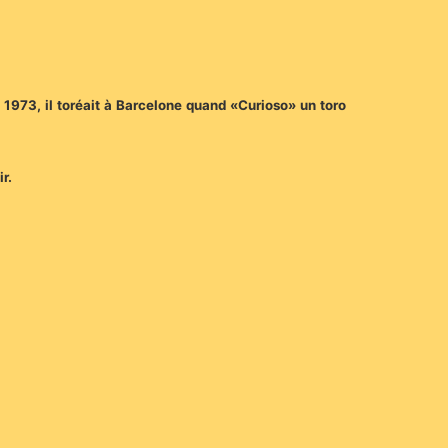
n 1973, il toréait à Barcelone quand «Curioso» un toro
r.