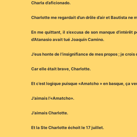
Charla d’aficionado.
Charlotte me regardait d’un drôle d’air et Bautista ne m
En me quittant, il s’excusa de son manque d’intérêt p
d’Atanasio avait tué Joaquín Camino.
J’eus honte de l’insignifiance de mes propos ; je crois
Car elle était brave, Charlotte.
Et c’est logique puisque «Amatcho » en basque, ça veut
J’aimais l’«Amatcho».
J’aimais Charlotte.
Et la Ste Charlotte échoit le 17 juillet.