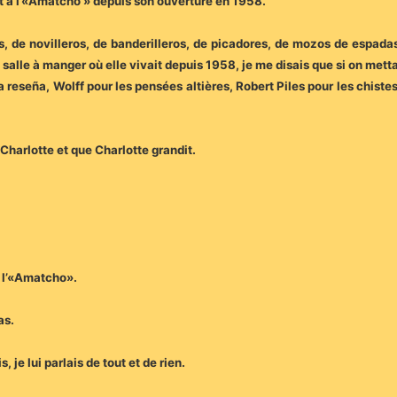
ait à l’«Amatcho » depuis son ouverture en 1958.
, de novilleros, de banderilleros, de picadores, de mozos de espadas
a salle à manger où elle vivait depuis 1958, je me disais que si on mett
 reseña, Wolff pour les pensées altières, Robert Piles pour les chistes
 Charlotte et que Charlotte grandit.
à l’«Amatcho».
as.
je lui parlais de tout et de rien.