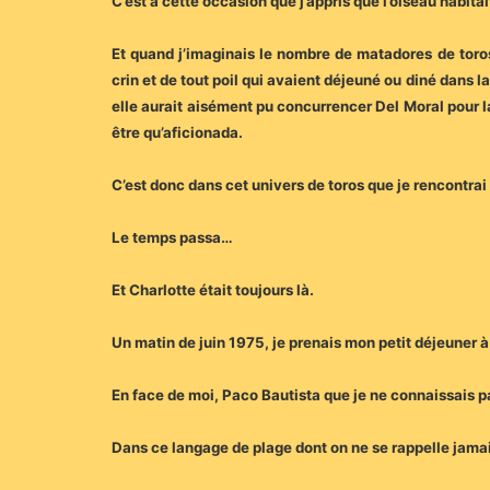
C’est à cette occasion que j’appris que l’oiseau habit
Et quand j’imaginais le nombre de matadores de toros
crin et de tout poil qui avaient déjeuné ou diné dans l
elle aurait aisément pu concurrencer Del Moral pour la
être qu’aficionada.
C’est donc dans cet univers de toros que je rencontrai
Le temps passa…
Et Charlotte était toujours là.
Un matin de juin 1975, je prenais mon petit déjeuner 
En face de moi, Paco Bautista que je ne connaissais p
Dans ce langage de plage dont on ne se rappelle jamais, 