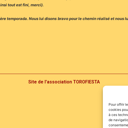
nsi tout est fini, merci).
nière temporada. Nous lui disons bravo pour le chemin réalisé et nous 
Site de l'association TOROFIESTA
Pour offrir 
cookies pour
à ces techn
de navigatio
consentement