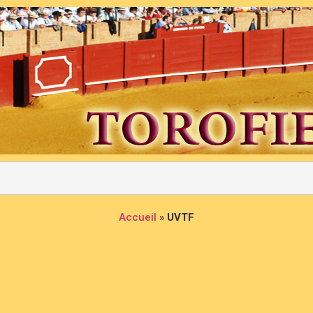
Accueil
»
UVTF