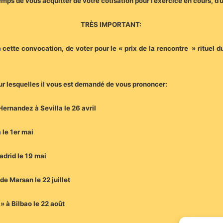
temps de vous acquitter de votre cotisation pour l’exercice en cours, d
TRÈS IMPORTANT:
tte convocation, de voter pour le « prix de la rencontre » rituel du 
ur lesquelles il vous est demandé de vous prononcer:
Hernandez à Sevilla le 26 avril
 le 1er mai
adrid le 19 mai
de Marsan le 22 juillet
» à Bilbao le 22 août