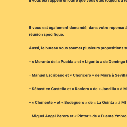
Il vous est rappelé en outre que vous êtes toujours à 
Il vous est également demandé, dans votre réponse à ce
réunion spécifique.
Aussi, le bureau vous soumet plusieurs propositions s
– « Morante de la Puebla » et « Ligerito » de Domingo 
– Manuel Escribano et « Choricero » de Miura à Sevilla
– Sébastien Castella et « Rociero » de « Jandilla » à M
– « Clemente » et « Bodeguero » de « La Quinta » à Mt 
– Miguel Angel Perera et « Pintor » de « Fuente Ymbro 