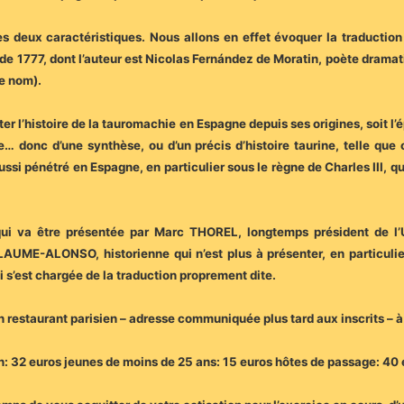
 deux caractéristiques. Nous allons en effet évoquer la traduction e
 de 1777, dont l’auteur est Nicolas Fernández de Moratin, poète dram
le nom).
ésenter l’histoire de la tauromachie en Espagne depuis ses origines, soit
e… donc d’une synthèse, ou d’un précis d’histoire taurine, telle qu
aussi pénétré en Espagne, en particulier sous le règne de Charles III, 
on qui va être présentée par Marc THOREL, longtemps président de l’
LAUME-ALONSO, historienne qui n’est plus à présenter, en particulie
i s’est chargée de la traduction proprement dite.
un restaurant parisien – adresse communiquée plus tard aux inscrits – à 
on: 32 euros jeunes de moins de 25 ans: 15 euros hôtes de passage: 40 