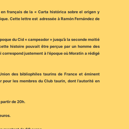
n français de la « Carta histórica sobre el origen y
atique. Cette lettre est adressée à Ramón Fernández de
 l’époque du Cid « campeador » jusqu’à la seconde moitié
e cette histoire pouvait être perçue par un homme des
qui correspond justement à l’époque où Moratín a rédigé
Union des bibliophiles taurins de France et éminent
r pour les membres du Club taurin, dont l’autorité en
partir de 20h.
euros.