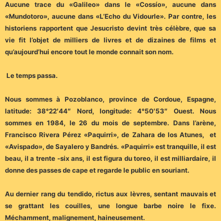
Aucune trace du «Galileo» dans le «Cossío», aucune dans
«Mundotoro», aucune dans «L’Echo du Vidourle». Par contre, les
historiens rapportent que Jesucristo devint très célèbre, que sa
vie fit l’objet de milliers de livres et de dizaines de films et
qu’aujourd’hui encore tout le monde connait son nom.
Le temps passa.
Nous sommes à Pozoblanco, province de Cordoue, Espagne,
latitude: 38°22′44″ Nord, longitude: 4°50′53″ Ouest. Nous
sommes en 1984, le 26 du mois de septembre. Dans l’arène,
Francisco Rivera Pérez «Paquirri», de Zahara de los Atunes, et
«Avispado», de Sayalero y Bandrés. «Paquirri» est tranquille, il est
beau, il a trente -six ans, il est figura du toreo, il est milliardaire, il
donne des passes de cape et regarde le public en souriant.
Au dernier rang du tendido, rictus aux lèvres, sentant mauvais et
se grattant les couilles, une longue barbe noire le fixe.
Méchamment, malignement, haineusement.