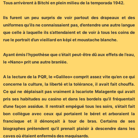
Tous arrivèrent à Bitchi en plein milieu de la temporada 1942.
Ils furent un peu surpris de voir partout des drapeaux et des
uniformes qu’ils ne connaissaient pas, d’entendre une autre langue
que celle à laquelle ils s’attendaient et de voir à tous les coins de
rue le portrait d’un vieillard en képi et moustache blanche.
Ayant émis l’hypothèse que c’était peut-être dû aux effets de l’eau,
le «Nano» prit une autre branlée.
A la lecture de la PQR, le «Galileo» comprit assez vite qu’en ce qui
concerne la culture, la liberté et la tolérance, il avait fait chouffa.
Ce qui ne déplaisait pas vraiment à Iscariote Malagente qui avait
pris ses habitudes au casino et dans les bordels qu’il fréquentait
d’une façon assidue. Il rentrait empégué tous les soirs, s’était fait
bon collègue avec ceux qui portaient le béret et arboraient la
francisque et il dénonçait à tour de bras. Certains de ses
biographes prétendent qu’il prenait plaisir à descendre dans les
caves où étaient enfermés des maquisards.