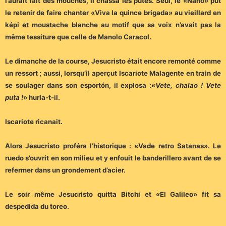
l’aurait fait des mouches, il chassa les putes. Seul, le «Nano» put
le retenir de faire chanter «Viva la quince brigada» au vieillard en
képi et moustache blanche au motif que sa voix n’avait pas la
même tessiture que celle de Manolo Caracol.
Le dimanche de la course, Jesucristo était encore remonté comme
un ressort ; aussi, lorsqu’il aperçut Iscariote Malagente en train de
se soulager dans son esportón, il explosa :«
Vete, chalao ! Vete
puta !
» hurla-t-il.
Iscariote ricanait.
Alors Jesucristo proféra l’historique : «Vade retro Satanas». Le
ruedo s’ouvrit en son milieu et y enfouit le banderillero avant de se
refermer dans un grondement d’acier.
Le soir même Jesucristo quitta Bitchi et «El Galileo» fit sa
despedida du toreo.