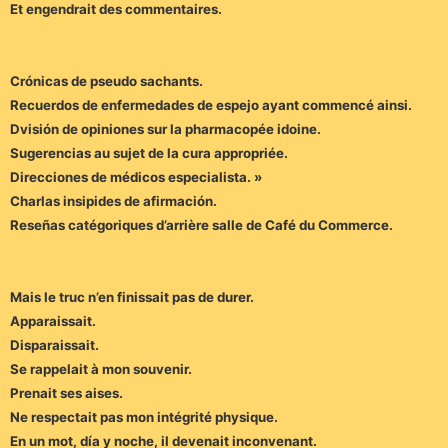
Et engendrait des commentaires.
Crónicas de pseudo sachants.
Recuerdos de enfermedades de espejo ayant commencé ainsi.
Dvisión de opiniones sur la pharmacopée idoine.
Sugerencias au sujet de la cura appropriée.
Direcciones de médicos especialista. »
Charlas insipides de afirmación.
Reseñas catégoriques d’arrière salle de Café du Commerce.
Mais le truc n’en finissait pas de durer.
Apparaissait.
Disparaissait.
Se rappelait à mon souvenir.
Prenait ses aises.
Ne respectait pas mon intégrité physique.
En un mot, día y noche, il devenait inconvenant.