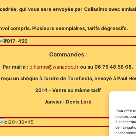
adrée, qui vous sera envoyée par Colissimo avec emball
 envoi compris. Plusieurs exemplaires, tarifs dégressifs.
Commandes :
Par mail à :
p.herme@wanadoo.fr
ou au 06 75 48 58 08.
reçu un chèque à l’ordre de Torofiesta, envoyé à Paul 
2014 – Vente au même tarif
Janvier : Denis Loré
Pour offrir 
cookies pour
à ces techn
de navigatio
consentement