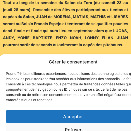
Tout au long de la semaine du Salon du Toro (du samedi 23 au
jeudi 28 mars), l’ensemble des élèves participeront aux tientas et
capéas du Salon, JUAN de MORENA, MATIAS, MATHIS et LISARES
seront au Bolsín Francis Espejo et tenteront de se qualifier pour les
demi-finale et finale qui aura lieu en septembre alors que LUCAS,
ANDY, YONIE, BAPTISTE, ENZO, NOAH, LONNY, ELIAN, JUAN
pourront sortir de seconds ou animeront la capéa des pitchouns.
A TRES BIENTÔT !
Gérer le consentement
(Communiqué)
Pour offrir les meilleures expériences, nous utilisons des technologies telles 
les cookies pour stocker et/ou accéder aux informations des appareils. Le fai
consentir à ces technologies nous permettra de traiter des données telles que
comportement de navigation ou les ID uniques sur ce site. Le fait de ne pas
consentir ou de retirer son consentement peut avoir un effet négatif sur cert
caractéristiques et fonctions.
Accepter
Site de l'association TOROFIESTA
Refuser