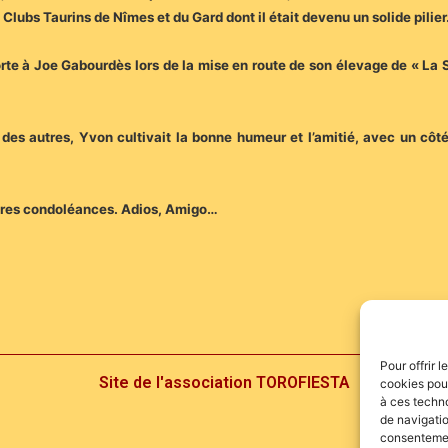
Clubs Taurins de Nîmes et du Gard dont il était devenu un solide pilier
 forte à Joe Gabourdès lors de la mise en route de son élevage de « La S
 des autres, Yvon cultivait la bonne humeur et l’amitié, avec un côt
ncères condoléances. Adios, Amigo…
Pour offrir 
Site de l'association TOROFIESTA
cookies pour
à ces techn
de navigatio
consentement