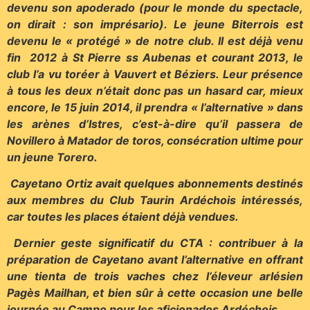
devenu son apoderado (pour le monde du spectacle,
on dirait : son imprésario). Le jeune Biterrois est
devenu le « protégé » de notre club. Il est déjà venu
fin 2012 à St Pierre ss Aubenas et courant 2013, le
club l’a vu toréer à Vauvert et Béziers. Leur présence
à tous les deux n’était donc pas un hasard car, mieux
encore, le 15 juin 2014, il prendra « l’alternative » dans
les arènes d’Istres, c’est-à-dire qu’il passera de
Novillero à Matador de toros, consécration ultime pour
un jeune Torero.
Cayetano Ortiz avait quelques abonnements destinés
aux membres du Club Taurin Ardéchois intéressés,
car toutes les places étaient déjà vendues.
Dernier geste significatif du CTA : contribuer à la
préparation de Cayetano avant l’alternative en offrant
une tienta de trois vaches chez l’éleveur arlésien
Pagès Mailhan, et bien sûr à cette occasion une belle
journée au Campo pour les aficionados Ardéchois.