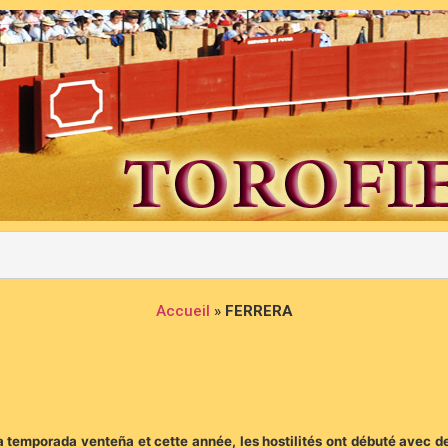
Accueil
»
FERRERA
emporada venteña et cette année, les hostilités ont débuté avec des 