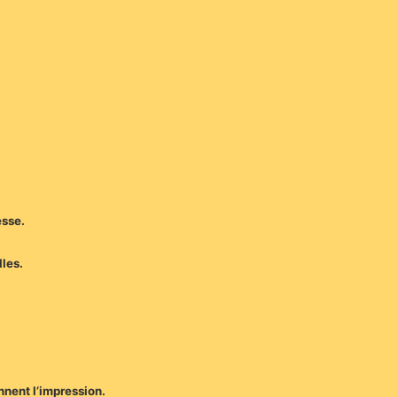
esse.
lles.
nnent l’impression.