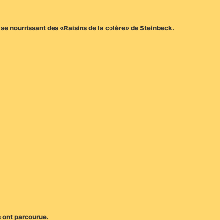
e nourrissant des «Raisins de la colère» de Steinbeck.
s ont parcourue.